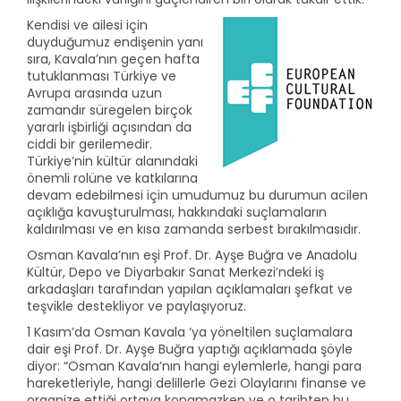
Kendisi ve ailesi için
duyduğumuz endişenin yanı
sıra, Kavala’nın geçen hafta
tutuklanması Türkiye ve
Avrupa arasında uzun
zamandır süregelen birçok
yararlı işbirliği açısından da
ciddi bir gerilemedir.
Türkiye’nin kültür alanındaki
önemli rolüne ve katkılarına
devam edebilmesi için umudumuz bu durumun acilen
açıklığa kavuşturulması, hakkındaki suçlamaların
kaldırılması ve en kısa zamanda serbest bırakılmasıdır.
Osman Kavala’nın eşi Prof. Dr. Ayşe Buğra ve Anadolu
Kültür, Depo ve Diyarbakır Sanat Merkezi’ndeki iş
arkadaşları tarafından yapılan açıklamaları şefkat ve
teşvikle destekliyor ve paylaşıyoruz.
1 Kasım’da Osman Kavala ‘ya yöneltilen suçlamalara
dair eşi Prof. Dr. Ayşe Buğra yaptığı açıklamada şöyle
diyor: “Osman Kavala’nın hangi eylemlerle, hangi para
hareketleriyle, hangi delillerle Gezi Olaylarını finanse ve
organize ettiği ortaya konamazken ve o tarihten bu