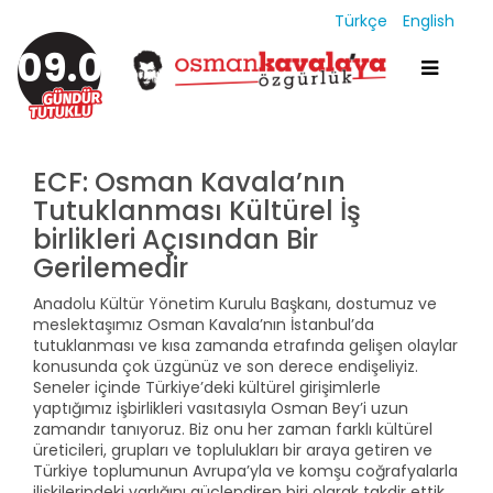
Türkçe
English
09.08.05
ECF: Osman Kavala’nın
Tutuklanması Kültürel İş
birlikleri Açısından Bir
Gerilemedir
Anadolu Kültür Yönetim Kurulu Başkanı, dostumuz ve
meslektaşımız Osman Kavala’nın İstanbul’da
tutuklanması ve kısa zamanda etrafında gelişen olaylar
konusunda çok üzgünüz ve son derece endişeliyiz.
Seneler içinde Türkiye’deki kültürel girişimlerle
yaptığımız işbirlikleri vasıtasıyla Osman Bey’i uzun
zamandır tanıyoruz. Biz onu her zaman farklı kültürel
üreticileri, grupları ve toplulukları bir araya getiren ve
Türkiye toplumunun Avrupa’yla ve komşu coğrafyalarla
ilişkilerindeki varlığını güçlendiren biri olarak takdir ettik.