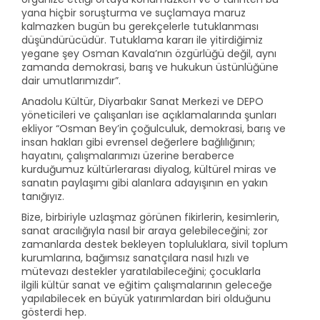
yana hiçbir soruşturma ve suçlamaya maruz
kalmazken bugün bu gerekçelerle tutuklanması
düşündürücüdür. Tutuklama kararı ile yitirdiğimiz
yegane şey Osman Kavala’nın özgürlüğü değil, aynı
zamanda demokrasi, barış ve hukukun üstünlüğüne
dair umutlarımızdır”.
Anadolu Kültür, Diyarbakır Sanat Merkezi ve DEPO
yöneticileri ve çalışanları ise açıklamalarında şunları
ekliyor “Osman Bey’in çoğulculuk, demokrasi, barış ve
insan hakları gibi evrensel değerlere bağlılığının;
hayatını, çalışmalarımızı üzerine beraberce
kurduğumuz kültürlerarası diyalog, kültürel miras ve
sanatın paylaşımı gibi alanlara adayışının en yakın
tanığıyız.
Bize, birbiriyle uzlaşmaz görünen fikirlerin, kesimlerin,
sanat aracılığıyla nasıl bir araya gelebileceğini; zor
zamanlarda destek bekleyen topluluklara, sivil toplum
kurumlarına, bağımsız sanatçılara nasıl hızlı ve
mütevazı destekler yaratılabileceğini; çocuklarla
ilgili kültür sanat ve eğitim çalışmalarının geleceğe
yapılabilecek en büyük yatırımlardan biri olduğunu
gösterdi hep.